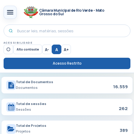
Câmara Municipal de Rio Verde - Mato
Grosso do Sul
ACESSIBILIDADE
A-
A
A+
Alto contraste
Acesso Restrito
Total de Documentos
16.559
Documentos
Total de sessões
262
Sessões
Total de Projetos
389
Projetos