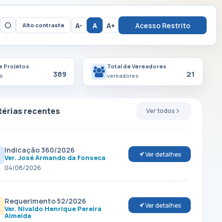
A-
A
A+
Acesso Restrito
Alto contraste
e Projetos
Total de Vereadores
389
21
s
vereadores
érias recentes
Ver todos
Indicação 360/2026
Ver detalhes
Ver. José Armando da Fonseca
04/08/2026
Requerimento 52/2026
Ver detalhes
Ver. Nivaldo Henrique Pereira
Almeida