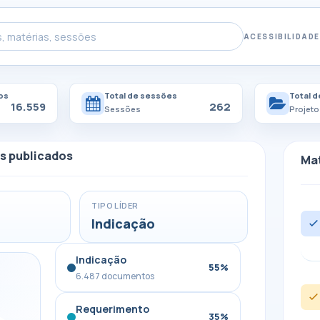
ACESSIBILIDADE
os
Total de sessões
Total d
16.559
262
Sessões
Projeto
s publicados
Mat
TIPO LÍDER
Indicação
Indicação
55%
6.487 documentos
Requerimento
35%