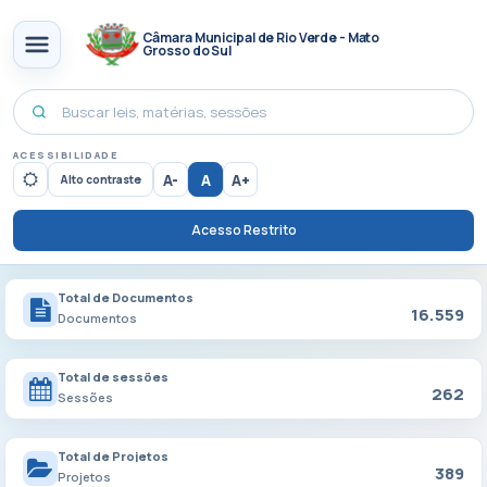
Câmara Municipal de Rio Verde - Mato
Grosso do Sul
ACESSIBILIDADE
A-
A
A+
Alto contraste
Acesso Restrito
Total de Documentos
16.559
Documentos
Total de sessões
262
Sessões
Total de Projetos
389
Projetos