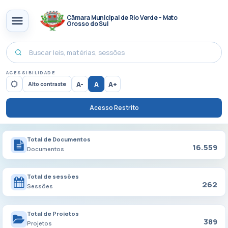
Câmara Municipal de Rio Verde - Mato
Grosso do Sul
ACESSIBILIDADE
A-
A
A+
Alto contraste
Acesso Restrito
Total de Documentos
16.559
Documentos
Total de sessões
262
Sessões
Total de Projetos
389
Projetos