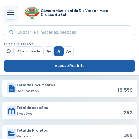
Câmara Municipal de Rio Verde - Mato
Grosso do Sul
ACESSIBILIDADE
A-
A
A+
Alto contraste
Acesso Restrito
Total de Documentos
16.559
Documentos
Total de sessões
262
Sessões
Total de Projetos
389
Projetos