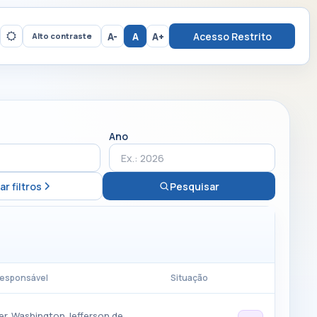
A-
A
A+
Acesso Restrito
Alto contraste
Ano
ar filtros
Pesquisar
esponsável
Situação
er. Washington Jefferson de