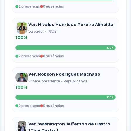
2 presenças
0 ausências
Ver. Nivaldo Henrique Pereira Almeida
Vereador • PSDB
100%
100%
2 presenças
0 ausências
Ver. Robson Rodrigues Machado
2° Vice-presidente • Republicanos
100%
100%
2 presenças
0 ausências
Ver. Washington Jefferson de Castro
(Tom Castro)