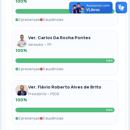
100%
100%
2 presenças
0 ausências
Ver. Carlos Da Rocha Pontes
Vereador • PP
100%
100%
2 presenças
0 ausências
Ver. Flávio Roberto Alves de Brito
Presidente • PSDB
100%
100%
2 presenças
0 ausências