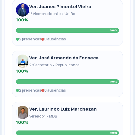
Ver. Joanes Pimentel Vieira
1° Vice-presidente • União
100%
100%
2 presenças
0 ausências
Ver. José Armando da Fonseca
2º Secretário • Republicanos
100%
100%
2 presenças
0 ausências
Ver. Laurindo Luiz Marchezan
Vereador • MDB
100%
100%