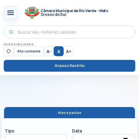
Câmara Municipal de Rio Verde - Mato
Grosso do Sul
ACESSIBILIDADE
A-
A
A+
Alto contraste
Acesso Restrito
Atas e pautas
Tipo
Data