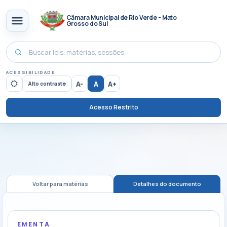
Câmara Municipal de Rio Verde - Mato
Grosso do Sul
ACESSIBILIDADE
A-
A
A+
Alto contraste
Acesso Restrito
Voltar para matérias
Detalhes do documento
EMENTA